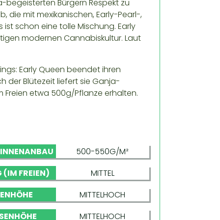
a-begeisterten Bürgern Respekt zu
, die mit mexikanischen, Early-Pearl-,
ist schon eine tolle Mischung. Early
igen modernen Cannabiskultur. Laut
flings: Early Queen beendet ihren
h der Blütezeit liefert sie Ganja-
 Freien etwa 500g/Pflanze erhalten.
 INNENANBAU
500-550G/M²
 (IM FREIEN)
MITTEL
NENHÖHE
MITTELHOCH
SENHÖHE
MITTELHOCH