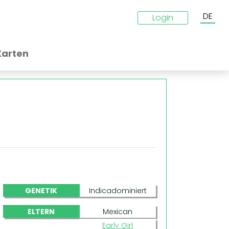
DE
Login
Karten
GENETIK
Indicadominiert
ELTERN
Mexican
Early Girl