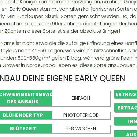
ne echte Königin kommt immer vorzeitig an, um ihren Ganj
llen. Early Queen stammt von alten kalifornischen Sorten ab
rly-Girl- und Super-Skunk-Sorten gemischt wurden. Ja, das 
een stammt aus den 90er Jahren, den Anfängen der heut
n Züchtern dieser Sorte ist sie der absolute Bringer!
r Name ist nicht etwa die die zufällige Erfindung eines Han
üteyklus nach 42-56 Tagen, was wirklich blitzschnell ist. Nac
eunden 500-550g/m² geilen Ertrag, während grüne Feen im
e Grower in Nordeuropa lieben es, diese Sorte anzubauen.
NBAU DEINE EIGENE EARLY QUEEN
CHWIERIGKEITSGRAD
ERTRAG
EINFACH
DES ANBAUS
ERTRAG
BLÜHENDER TYP
PHOTOPERIODE
IN
BLÜTEZEIT
6-8 WOCHEN
AUS