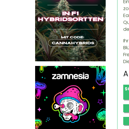
Ei
zo
Ea
Qu
de
Ih
Bl
Fr
Di
A
S