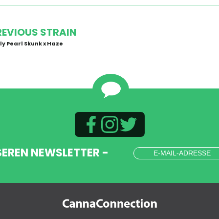
REVIOUS STRAIN
ly Pearl Skunk x Haze
SEREN NEWSLETTER -