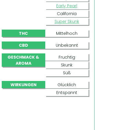
Early Pearl
California
Super Skunk
THC
Mittelhoch
CBD
Unbekannt
GESCHMACK &
Fruchtig
AROMA
Skunk
Süß
WIRKUNGEN
Glücklich
Entspannt
EARLY QUEEN (MR. NICE)