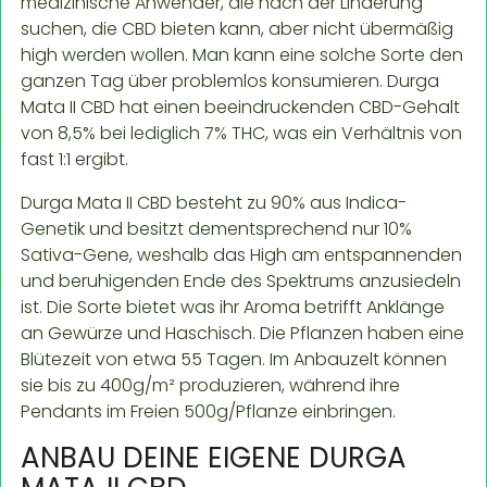
medizinische Anwender, die nach der Linderung
suchen, die CBD bieten kann, aber nicht übermäßig
high werden wollen. Man kann eine solche Sorte den
ganzen Tag über problemlos konsumieren. Durga
Mata II CBD hat einen beeindruckenden CBD-Gehalt
von 8,5% bei lediglich 7% THC, was ein Verhältnis von
fast 1:1 ergibt.
Durga Mata II CBD besteht zu 90% aus Indica-
Genetik und besitzt dementsprechend nur 10%
Sativa-Gene, weshalb das High am entspannenden
und beruhigenden Ende des Spektrums anzusiedeln
ist. Die Sorte bietet was ihr Aroma betrifft Anklänge
an Gewürze und Haschisch. Die Pflanzen haben eine
Blütezeit von etwa 55 Tagen. Im Anbauzelt können
sie bis zu 400g/m² produzieren, während ihre
Pendants im Freien 500g/Pflanze einbringen.
ANBAU DEINE EIGENE DURGA