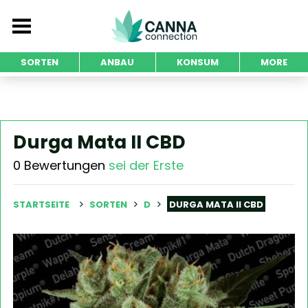
SORTEN
ANBAU
KONSUM
MORE
Durga Mata II CBD
0 Bewertungen
sei der Erste
STARTSEITE
SORTEN
D
DURGA MATA II CBD