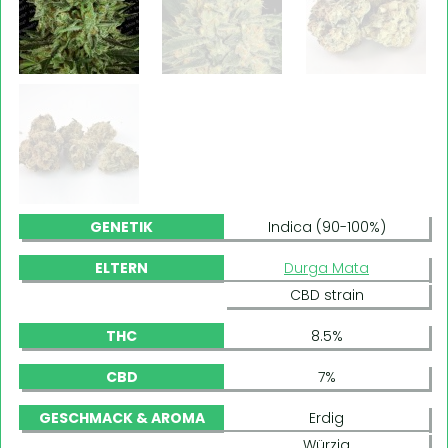
GENETIK
Indica (90-100%)
ELTERN
Durga Mata
CBD strain
THC
8.5%
CBD
7%
GESCHMACK & AROMA
Erdig
Würzig