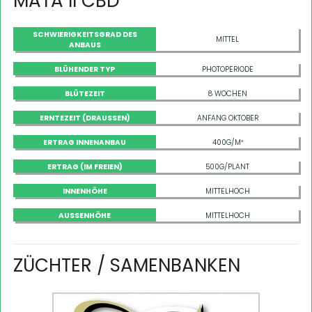
MATA II CBD
SCHWIERIGKEITSGRAD DES
MITTEL
ANBAUS
BLÜHENDER TYP
PHOTOPERIODE
BLÜTEZEIT
8 WOCHEN
ERNTEZEIT (DRAUSSEN)
ANFANG OKTOBER
ERTRAG INNENANBAU
400G/M²
ERTRAG (IM FREIEN)
500G/PLANT
INNENHÖHE
MITTELHOCH
AUSSENHÖHE
MITTELHOCH
ZÜCHTER / SAMENBANKEN