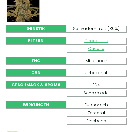
GENETIK
Sativadominiert (80%)
ELTERN
Chocolope
Cheese
THC
Mittelhoch
CBD
Unbekannt
GESCHMACK & AROMA
Süß
Schokolade
WIRKUNGEN
Euphorisch
Zerebral
Erhebend