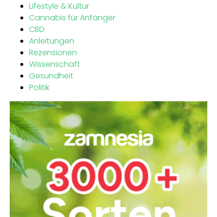
Lifestyle & Kultur
Cannabis für Anfänger
CBD
Anleitungen
Rezensionen
Wissenschaft
Gesundheit
Politik