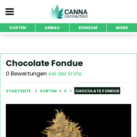
SORTEN
ANBAU
KONSUM
MORE
Chocolate Fondue
0 Bewertungen
sei der Erste
STARTSEITE
SORTEN
C
CHOCOLATE FONDUE