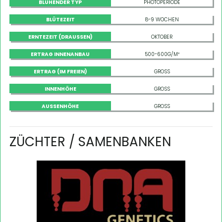
BLÜHENDER TYP
PHOTOPERIODE
BLÜTEZEIT
8-9 WOCHEN
ERNTEZEIT (DRAUSSEN)
OKTOBER
ERTRAG INNENANBAU
500-600G/M²
ERTRAG (IM FREIEN)
GROSS
INNENHÖHE
GROSS
AUSSENHÖHE
GROSS
ZÜCHTER / SAMENBANKEN