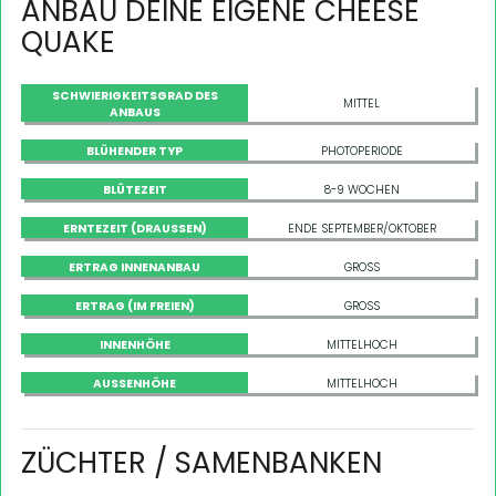
ANBAU DEINE EIGENE CHEESE
QUAKE
SCHWIERIGKEITSGRAD DES
MITTEL
ANBAUS
BLÜHENDER TYP
PHOTOPERIODE
BLÜTEZEIT
8-9 WOCHEN
ERNTEZEIT (DRAUSSEN)
ENDE SEPTEMBER/OKTOBER
ERTRAG INNENANBAU
GROSS
ERTRAG (IM FREIEN)
GROSS
INNENHÖHE
MITTELHOCH
AUSSENHÖHE
MITTELHOCH
ZÜCHTER / SAMENBANKEN