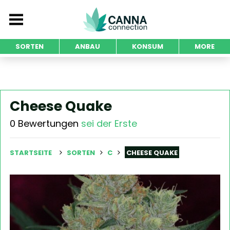
SORTEN
ANBAU
KONSUM
MORE
Cheese Quake
0 Bewertungen
sei der Erste
STARTSEITE
SORTEN
C
CHEESE QUAKE