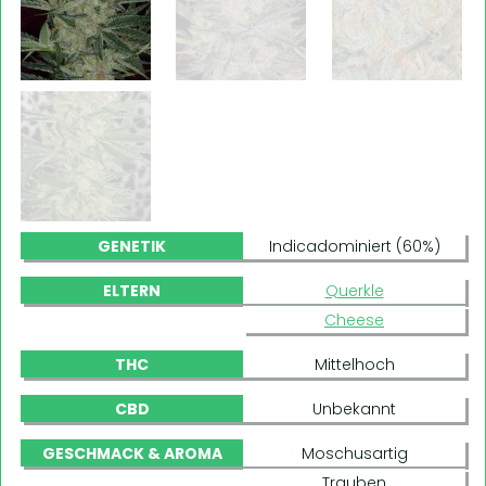
GENETIK
Indicadominiert (60%)
ELTERN
Querkle
Cheese
THC
Mittelhoch
CBD
Unbekannt
GESCHMACK & AROMA
Moschusartig
Trauben