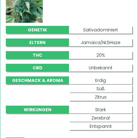
GENETIK
Sativadominiert
ELTERN
Jamaica/NL5Haze
THC
20%
CBD
Unbekannt
GESCHMACK & AROMA
Erdig
Süß
Zitrus
WIRKUNGEN
Stark
Zerebral
Entspannt