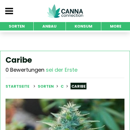
SORTEN
ANBAU
KONSUM
MORE
Caribe
0 Bewertungen
sei der Erste
STARTSEITE
SORTEN
C
CARIBE