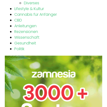
Diverses
Lifestyle & Kultur
Cannabis für Anfänger
CBD
Anleitungen
Rezensionen
Wissenschaft
Gesundheit
Politik