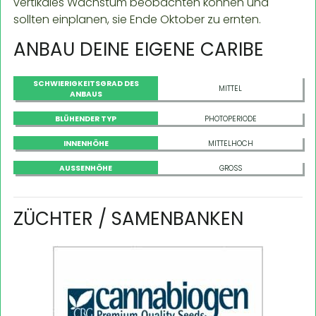
vertikales Wachstum beobachten können und
sollten einplanen, sie Ende Oktober zu ernten.
ANBAU DEINE EIGENE CARIBE
SCHWIERIGKEITSGRAD DES
MITTEL
ANBAUS
BLÜHENDER TYP
PHOTOPERIODE
INNENHÖHE
MITTELHOCH
AUSSENHÖHE
GROSS
ZÜCHTER / SAMENBANKEN