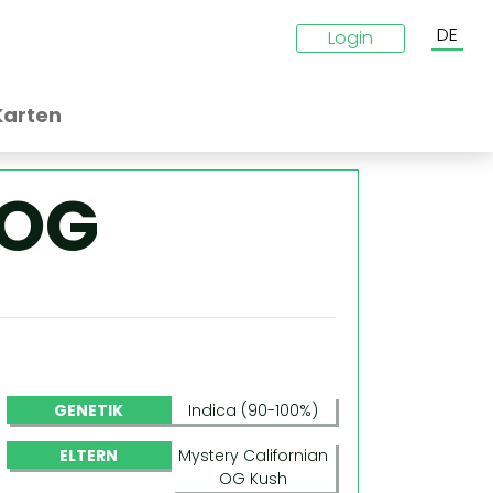
DE
Login
Karten
 OG
GENETIK
Indica (90-100%)
ELTERN
Mystery Californian
OG Kush