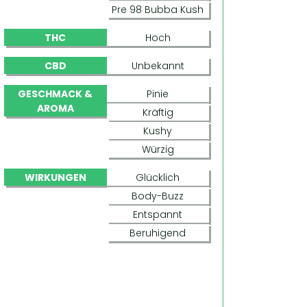
Pre 98 Bubba Kush
THC
Hoch
CBD
Unbekannt
GESCHMACK &
Pinie
AROMA
Kräftig
Kushy
Würzig
WIRKUNGEN
Glücklich
Body-Buzz
Entspannt
Beruhigend
BUDDHA KUSH OG (BIG BUDDHA SEEDS)