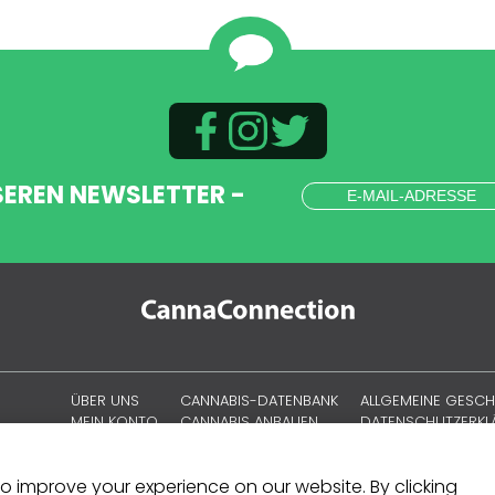
SEREN NEWSLETTER -
ÜBER UNS
CANNABIS-DATENBANK
ALLGEMEINE GESC
MEIN KONTO
CANNABIS ANBAUEN
DATENSCHUTZERK
CANNABISKULTUR
COOKIE-RICHTLINIE
SITEMAP
 to improve your experience on our website. By clicking