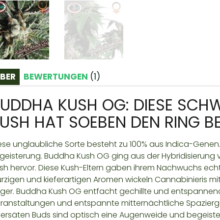
BER
BEWERTUNGEN
(
1
)
UDDHA KUSH OG: DIESE SCH
USH HAT SOEBEN DEN RING B
ese unglaubliche Sorte besteht zu 100% aus Indica-Genen.
geisterung. Buddha Kush OG ging aus der Hybridisierung
sh hervor. Diese Kush-Eltern gaben ihrem Nachwuchs ec
rzigen und kieferartigen Aromen wickeln Cannabinieris mit
nger. Buddha Kush OG entfacht gechillte und entspannend
ranstaltungen und entspannte mitternächtliche Spaziergän
ersäten Buds sind optisch eine Augenweide und begeistern