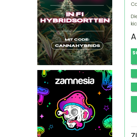
Ca
Di
ki
A
S
Z