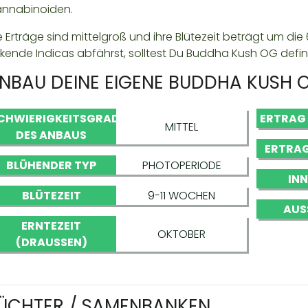
nnabinoiden.
e Erträge sind mittelgroß und ihre Blütezeit beträgt um di
ckende Indicas abfährst, solltest Du Buddha Kush OG definit
NBAU DEINE EIGENE BUDDHA KUSH 
CHWIERIGKEITSGRAD
ERTRAG
MITTEL
DES ANBAUS
ERTRAG
BLÜHENDER TYP
PHOTOPERIODE
IN
BLÜTEZEIT
9-11 WOCHEN
AUS
ERNTEZEIT
OKTOBER
(DRAUSSEN)
ÜCHTER / SAMENBANKEN