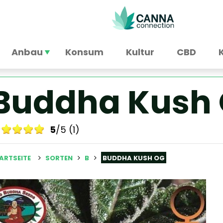
Anbau
Konsum
Kultur
CBD
Buddha Kush
5
/5 (1)
ARTSEITE
SORTEN
B
BUDDHA KUSH OG