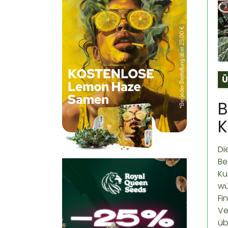
Ü
B
K
Di
Be
Ku
wü
Fi
Ve
üb