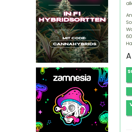
al
An
So
Wa
60
Ha
A
S