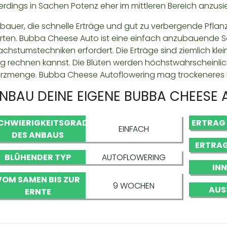
lerdings in Sachen Potenz eher im mittleren Bereich anzusi
bauer, die schnelle Erträge und gut zu verbergende Pfla
rten. Bubba Cheese Auto ist eine einfach anzubauende So
chstumstechniken erfordert. Die Erträge sind ziemlich kle
g rechnen kannst. Die Blüten werden höchstwahrscheinlic
rzmenge. Bubba Cheese Autoflowering mag trockeneres 
NBAU DEINE EIGENE BUBBA CHEESE
CHWIERIGKEITSGRAD
ERTRAG
EINFACH
DES ANBAUS
ERTRAG
BLÜHENDER TYP
AUTOFLOWERING
IN
VOM SAMEN BIS ZUR
9 WOCHEN
AUS
ERNTE