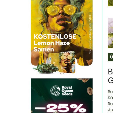
Ü
B
G
Bu
Kä
Ru
Au