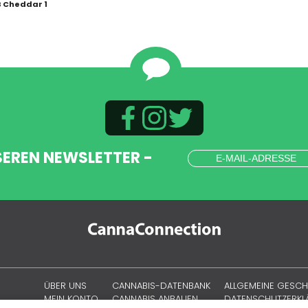
 Cheddar 1
SEREN NEWSLETTER -
ÜBER UNS
CANNABIS-DATENBANK
ALLGEMEINE GESC
MEIN KONTO
CANNABIS ANBAUEN
DATENSCHUTZERK