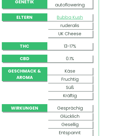
GENETIK
autoflowering
ELTERN
Bubba Kush
ruderalis
UK Cheese
THC
13-17%
CBD
0.1%
GESCHMACK &
Käse
AROMA
Fruchtig
Süß
Kräftig
WIRKUNGEN
Gesprächig
Glücklich
Gesellig
Entspannt