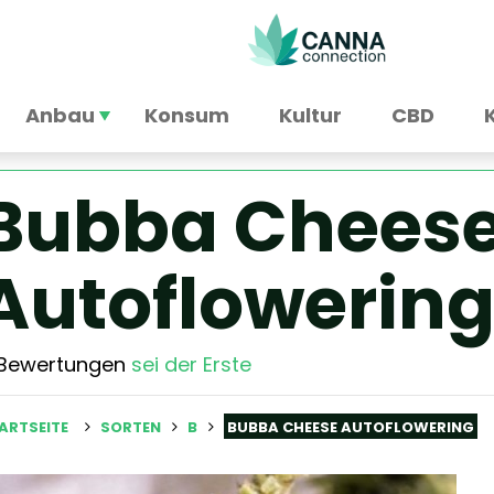
Anbau
Konsum
Kultur
CBD
Bubba Chees
Autoflowerin
 Bewertungen
sei der Erste
ARTSEITE
SORTEN
B
BUBBA CHEESE AUTOFLOWERING