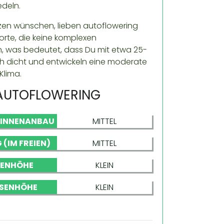
edeln.
nzen wünschen, lieben autoflowering
rte, die keine komplexen
in, was bedeutet, dass Du mit etwa 25-
h dicht und entwickeln eine moderate
Klima.
 AUTOFLOWERING
 INNENANBAU
MITTEL
 (IM FREIEN)
MITTEL
NENHÖHE
KLEIN
SENHÖHE
KLEIN