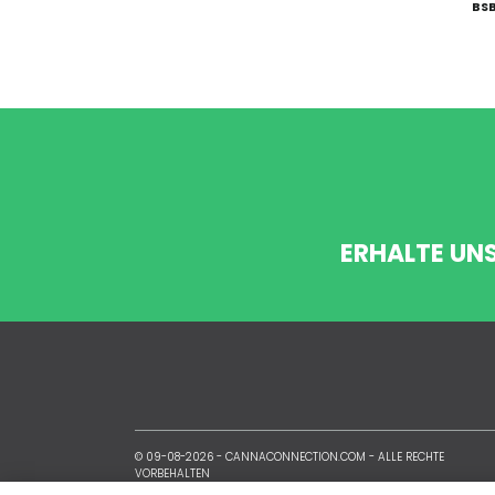
BSB
ERHALTE UN
© 09-08-2026 -
CANNACONNECTION.COM
- ALLE RECHTE
VORBEHALTEN