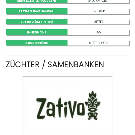
ERNTEZEIT (DRAUSSEN)
ENDE OKTOBER
ERTRAG INNENANBAU
350G/M²
ERTRAG (IM FREIEN)
MITTEL
INNENHÖHE
1.5M
AUSSENHÖHE
MITTELHOCH
ZÜCHTER / SAMENBANKEN