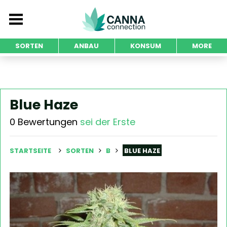
SORTEN
ANBAU
KONSUM
MORE
Blue Haze
0 Bewertungen
sei der Erste
STARTSEITE
SORTEN
B
BLUE HAZE