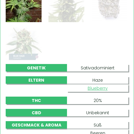
GENETIK
Sativadominiert
ELTERN
Haze
Blueberry
THC
20%
CBD
Unbekannt
GESCHMACK & AROMA
Süß
Beeren