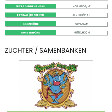
ERTRAG INNENANBAU
400-600G/M²
ERTRAG (IM FREIEN)
50-200G/PLANT
INNENHÖHE
60-120CM
AUSSENHÖHE
MITTELHOCH
ZÜCHTER / SAMENBANKEN