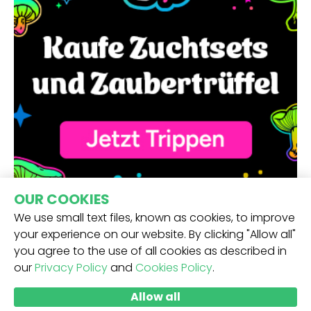
OUR COOKIES
We use small text files, known as cookies, to improve
your experience on our website. By clicking "Allow all"
you agree to the use of all cookies as described in
our
Privacy Policy
and
Cookies Policy
.
ERHALTE UNSEREN NEWSLETTER -
Allow all