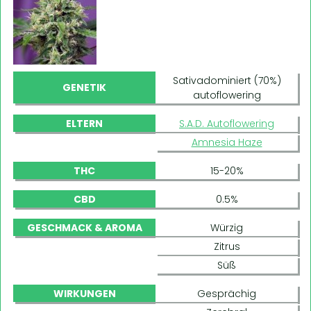
Sativadominiert (70%)
GENETIK
autoflowering
ELTERN
S.A.D. Autoflowering
Amnesia Haze
THC
15-20%
CBD
0.5%
GESCHMACK & AROMA
Würzig
Zitrus
Süß
WIRKUNGEN
Gesprächig