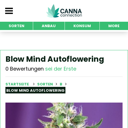
SORTEN
ANBAU
KONSUM
MORE
Blow Mind Autoflowering
0 Bewertungen
sei der Erste
STARTSEITE
SORTEN
B
BLOW MIND AUTOFLOWERING