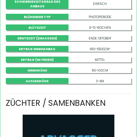
SCHWIERIGKEITSGRAD DES
EINFACH
ANBAUS
BLÜHENDER TYP
PHOTOPERIODE
BLÜTEZEIT
9-10 WOCHEN
ERNTEZEIT (DRAUSSEN)
ENDE OKTOBER
ERTRAG INNENANBAU
450-550G/M²
ERTRAG (IM FREIEN)
MITTEL
INNENHÖHE
80-100CM
AUSSENHÖHE
3-4M
ZÜCHTER / SAMENBANKEN