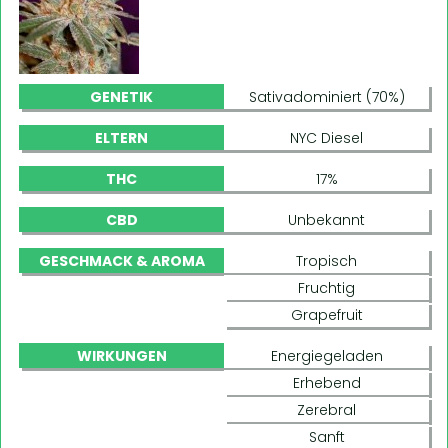
GENETIK
Sativadominiert (70%)
ELTERN
NYC Diesel
THC
17%
CBD
Unbekannt
GESCHMACK & AROMA
Tropisch
Fruchtig
Grapefruit
WIRKUNGEN
Energiegeladen
Erhebend
Zerebral
Sanft