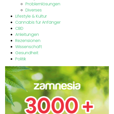
Problemlösungen
Diverses
Lifestyle & Kultur
Cannabis für Anfänger
CBD
Anleitungen
Rezensionen
Wissenschaft
Gesundheit
Politik