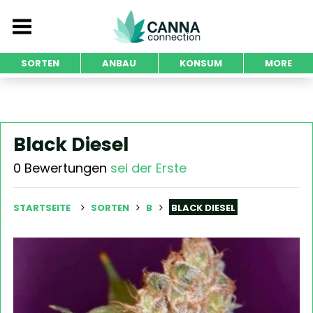
SORTEN
ANBAU
KONSUM
MORE
Black Diesel
0 Bewertungen
sei der Erste
STARTSEITE
SORTEN
B
BLACK DIESEL