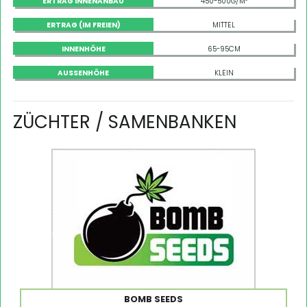
ERTRAG INNENANBAU
450-500G/M²
ERTRAG (IM FREIEN)
MITTEL
INNENHÖHE
65-95CM
AUSSENHÖHE
KLEIN
ZÜCHTER / SAMENBANKEN
BOMB SEEDS