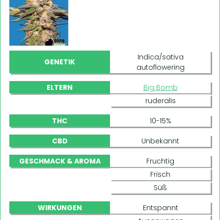
Indica/sativa
GENETIK
autoflowering
ELTERN
Big Bomb
ruderalis
THC
10-15%
CBD
Unbekannt
GESCHMACK & AROMA
Fruchtig
Frisch
Süß
WIRKUNGEN
Entspannt