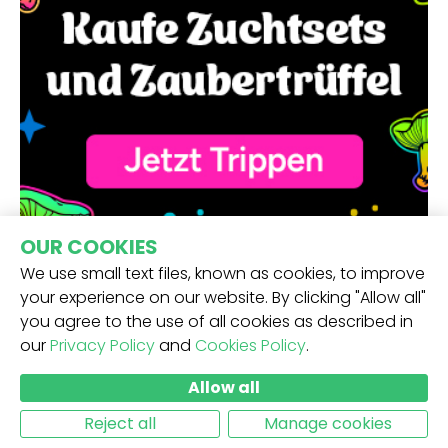
OUR COOKIES
We use small text files, known as cookies, to improve
your experience on our website. By clicking "Allow all"
you agree to the use of all cookies as described in
our
Privacy Policy
and
Cookies Policy
.
ERHALTE UNSEREN NEWSLETTER -
Allow all
ABSCHICKEN
Reject all
Manage cookies