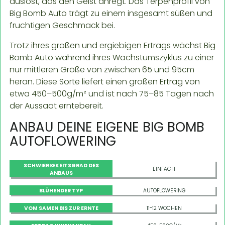
auslöst, das den Geist anregt. Das Terpenprofil von
Big Bomb Auto trägt zu einem insgesamt süßen und
fruchtigen Geschmack bei.
Trotz ihres großen und ergiebigen Ertrags wächst Big
Bomb Auto während ihres Wachstumszyklus zu einer
nur mittleren Größe von zwischen 65 und 95cm
heran. Diese Sorte liefert einen großen Ertrag von
etwa 450–500g/m² und ist nach 75–85 Tagen nach
der Aussaat erntebereit.
ANBAU DEINE EIGENE BIG BOMB
AUTOFLOWERING
SCHWIERIGKEITSGRAD DES
EINFACH
ANBAUS
BLÜHENDER TYP
AUTOFLOWERING
VOM SAMEN BIS ZUR ERNTE
11-12 WOCHEN