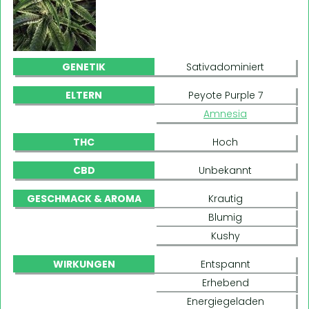
GENETIK
Sativadominiert
ELTERN
Peyote Purple 7
Amnesia
THC
Hoch
CBD
Unbekannt
GESCHMACK & AROMA
Krautig
Blumig
Kushy
WIRKUNGEN
Entspannt
Erhebend
Energiegeladen