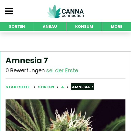
SORTEN
ANBAU
KONSUM
MORE
Amnesia 7
0 Bewertungen
sei der Erste
STARTSEITE
SORTEN
A
AMNESIA 7