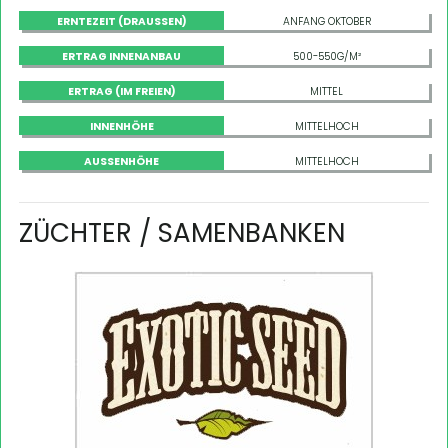
ERNTEZEIT (DRAUSSEN)
ANFANG OKTOBER
ERTRAG INNENANBAU
500-550G/M²
ERTRAG (IM FREIEN)
MITTEL
INNENHÖHE
MITTELHOCH
AUSSENHÖHE
MITTELHOCH
ZÜCHTER / SAMENBANKEN