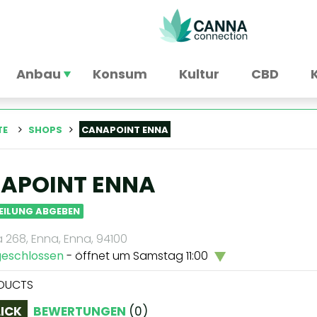
Anbau
Konsum
Kultur
CBD
TE
SHOPS
CANAPOINT ENNA
APOINT ENNA
EILUNG ABGEBEN
 268, Enna, Enna, 94100
geschlossen
- öffnet um Samstag 11:00
DUCTS
ICK
BEWERTUNGEN
(
0
)