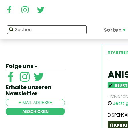
Sorten
STARTSEI
Folge uns -
ANI
BEURT
Erhalte unseren
Newsletter
Travesera
Jetzt 
ABSCHICKEN
DISPENSA
ÜBERBL