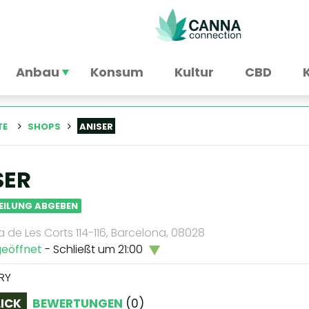
Anbau
Konsum
Kultur
CBD
TE
SHOPS
ANISER
SER
EILUNG ABGEBEN
 de Les Corts 114-116, Barcelona, 08028
geöffnet
- Schließt um 21:00
RY
ICK
BEWERTUNGEN
(
0
)