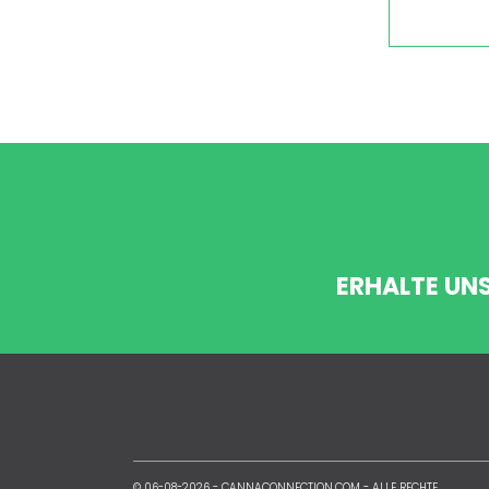
ERHALTE UN
© 06-08-2026 -
CANNACONNECTION.COM
- ALLE RECHTE