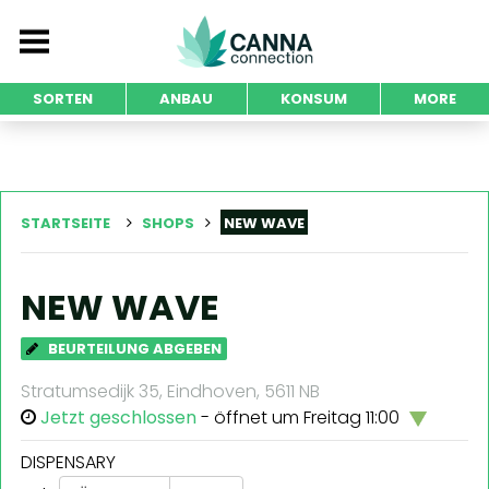
SORTEN
ANBAU
KONSUM
MORE
STARTSEITE
SHOPS
NEW WAVE
NEW WAVE
BEURTEILUNG ABGEBEN
Stratumsedijk 35, Eindhoven, 5611 NB
Jetzt geschlossen
- öffnet um Freitag 11:00
DISPENSARY