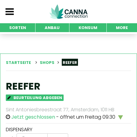
SORTEN
ANBAU
KONSUM
MORE
STARTSEITE
SHOPS
REEFER
REEFER
BEURTEILUNG ABGEBEN
Sint Antoniesbreestraat 77, Amsterdam, 1011 HB
Jetzt geschlossen
- öffnet um Freitag 09:30
DISPENSARY