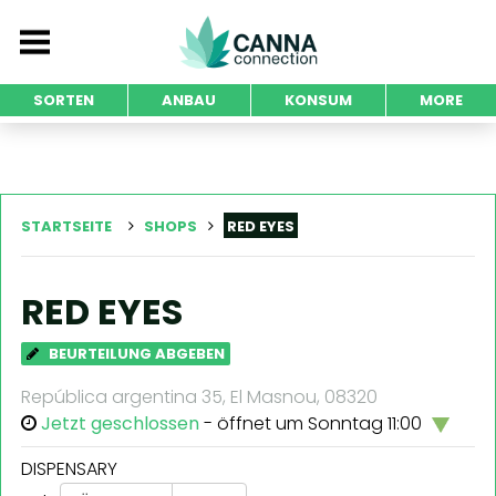
SORTEN
ANBAU
KONSUM
MORE
STARTSEITE
SHOPS
RED EYES
RED EYES
BEURTEILUNG ABGEBEN
República argentina 35, El Masnou, 08320
Jetzt geschlossen
- öffnet um Sonntag 11:00
DISPENSARY