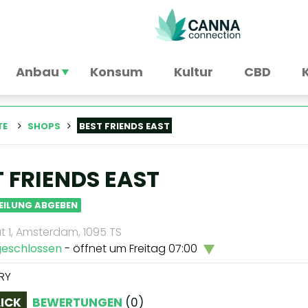
Anbau
Konsum
Kultur
CBD
TE
SHOPS
BEST FRIENDS EAST
T FRIENDS EAST
EILUNG ABGEBEN
t 1, Amsterdam, 1095 TS
geschlossen
- öffnet um Freitag 07:00
RY
ICK
BEWERTUNGEN
(
0
)