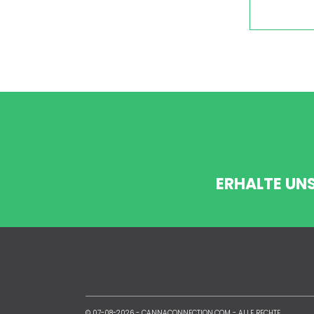
ERHALTE UN
© 07-08-2026 -
CANNACONNECTION.COM
- ALLE RECHTE