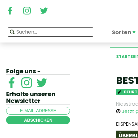
Sorten
STARTSEI
Folge uns -
BES
BEURT
Erhalte unseren
Newsletter
Niasstraa
Jetzt 
ABSCHICKEN
DISPENSA
ÜBERBL