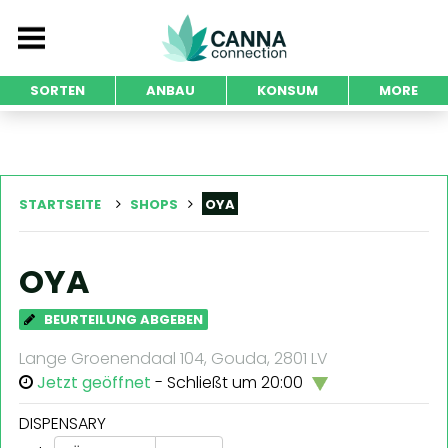
SORTEN
ANBAU
KONSUM
MORE
STARTSEITE
SHOPS
OYA
OYA
BEURTEILUNG ABGEBEN
Lange Groenendaal 104, Gouda, 2801 LV
Jetzt geöffnet
- Schließt um 20:00
DISPENSARY