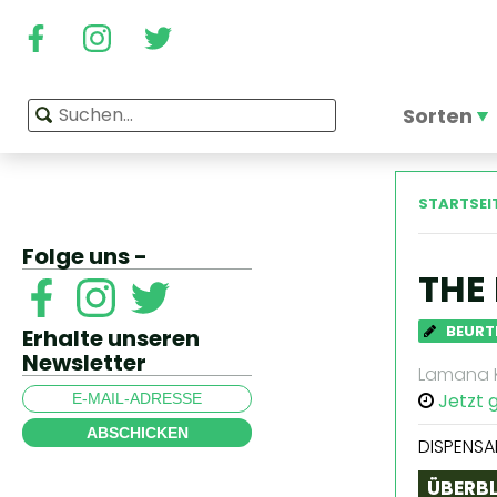
Sorten
STARTSEI
Folge uns -
THE
BEURT
Erhalte unseren
Newsletter
Lamana K
Jetzt 
ABSCHICKEN
DISPENSA
ÜBERBL