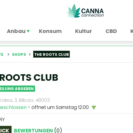
Anbau
Konsum
Kultur
CBD
TE
SHOPS
THE ROOTS CLUB
 ROOTS CLUB
EILUNG ABGEBEN
alea, 3, Bilbao, 48003
geschlossen
- öffnet um Samstag 12:00
RY
ICK
BEWERTUNGEN
(
0
)