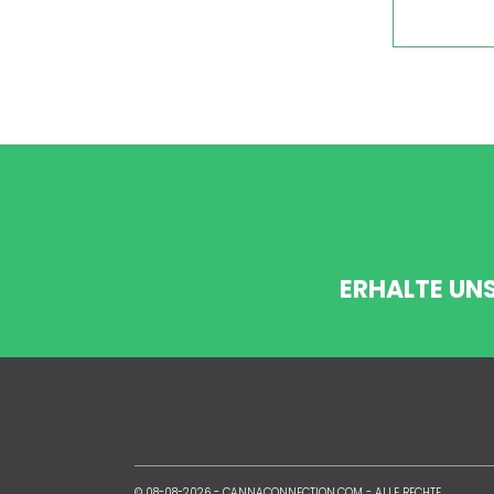
ERHALTE UN
© 08-08-2026 -
CANNACONNECTION.COM
- ALLE RECHTE