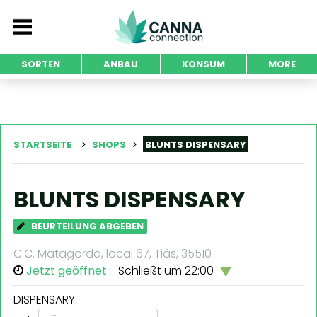
SORTEN
ANBAU
KONSUM
MORE
STARTSEITE
SHOPS
BLUNTS DISPENSARY
BLUNTS DISPENSARY
BEURTEILUNG ABGEBEN
C.C. Matagorda, local 67, Tiás, 35510
Jetzt geöffnet
- Schließt um 22:00
DISPENSARY