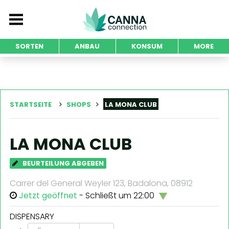
SORTEN
ANBAU
KONSUM
MORE
STARTSEITE
SHOPS
LA MONA CLUB
LA MONA CLUB
BEURTEILUNG ABGEBEN
Carrer del General Weyler 123, Badalona, 08912
Jetzt geöffnet
- Schließt um 22:00
DISPENSARY