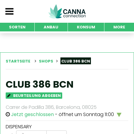
SORTEN
ANBAU
KONSUM
MORE
STARTSEITE
SHOPS
CLUB 386 BCN
CLUB 386 BCN
BEURTEILUNG ABGEBEN
Carrer de Padilla 386, Barcelona, 08025
Jetzt geschlossen
- öffnet um Sonntag 11:00
DISPENSARY