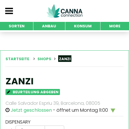
SORTEN
ANBAU
KONSUM
MORE
STARTSEITE
SHOPS
ZANZI
ZANZI
BEURTEILUNG ABGEBEN
Calle Salvador Espriu 39, Barcelona, 08005
Jetzt geschlossen
- öffnet um Montag 11:00
DISPENSARY