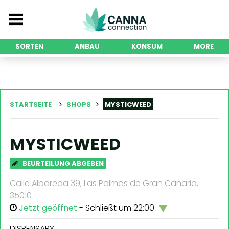
SORTEN
ANBAU
KONSUM
MORE
STARTSEITE
SHOPS
MYSTICWEED
MYSTICWEED
BEURTEILUNG ABGEBEN
Calle Albareda 39, Las Palmas de Gran Canaria,
35010
Jetzt geöffnet
- Schließt um 22:00
DISPENSARY