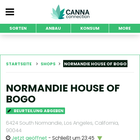
SORTEN
ANBAU
KONSUM
MORE
STARTSEITE
SHOPS
NORMANDIE HOUSE OF BOGO
NORMANDIE HOUSE OF
BOGO
BEURTEILUNG ABGEBEN
6424 South Normandie, Los Angeles, California,
90044
Jetzt geöffnet
- Schließt um 23:45