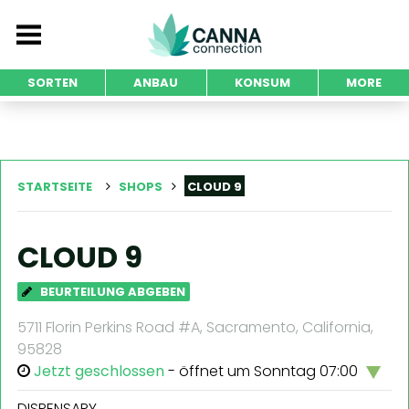
SORTEN
ANBAU
KONSUM
MORE
STARTSEITE
SHOPS
CLOUD 9
CLOUD 9
BEURTEILUNG ABGEBEN
5711 Florin Perkins Road #A, Sacramento, California,
95828
Jetzt geschlossen
- öffnet um Sonntag 07:00
DISPENSARY