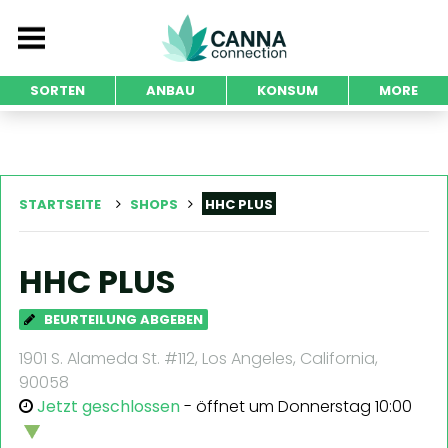
SORTEN
ANBAU
KONSUM
MORE
STARTSEITE
SHOPS
HHC PLUS
HHC PLUS
BEURTEILUNG ABGEBEN
1901 S. Alameda St. #112, Los Angeles, California,
90058
Jetzt geschlossen
- öffnet um Donnerstag 10:00