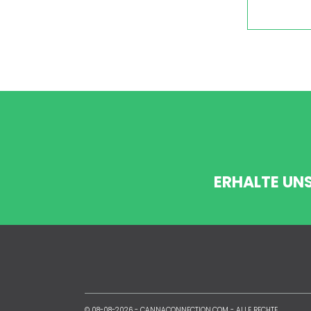
ERHALTE UN
© 08-08-2026 -
CANNACONNECTION.COM
- ALLE RECHTE