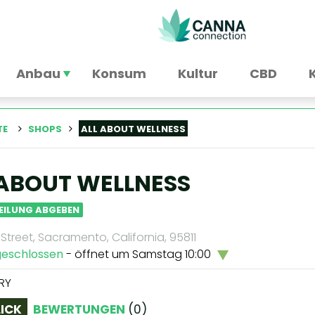
Anbau
Konsum
Kultur
CBD
TE
SHOPS
ALL ABOUT WELLNESS
 ABOUT WELLNESS
EILUNG ABGEBEN
 Street, Sacramento, California, 95811
geschlossen
- öffnet um Samstag 10:00
RY
ICK
BEWERTUNGEN
(
0
)