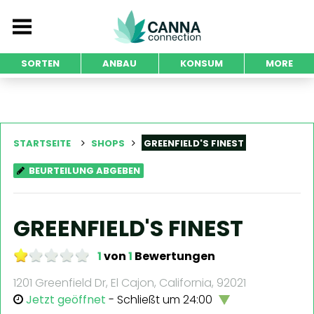
SORTEN
ANBAU
KONSUM
MORE
STARTSEITE
SHOPS
GREENFIELD'S FINEST
BEURTEILUNG ABGEBEN
GREENFIELD'S FINEST
1
von
1
Bewertungen
1201 Greenfield Dr, El Cajon, California, 92021
Jetzt geöffnet
- Schließt um 24:00