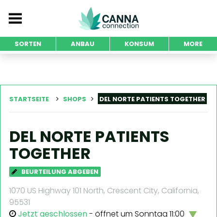
SORTEN
ANBAU
KONSUM
MORE
STARTSEITE
SHOPS
DEL NORTE PATIENTS TOGETHER
DEL NORTE PATIENTS
TOGETHER
BEURTEILUNG ABGEBEN
1070 US Highway 101 North, Crescent City, California,
95531
Jetzt geschlossen
- öffnet um Sonntag 11:00